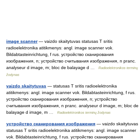
image scanner
— vaizdo skaitytuvas statusas T sritis
radioelektronika atitikmenys: angl. image scanner vok.
Bildabtasteinrichtung, f rus. устройство сканирования
изображения, n; устройство считывания изображения, n pranc.
analyseur d image, m; bloc de balayage d …
Radioelektronikos terminų
žodynas
vaizdo skaitytuvas
— statusas T sritis radioelektronika
atitikmenys: angl. image scanner vok. Bildabtasteinrichtung, f rus.
устройство сканирования изображения, n; устройство
считывания изображения, n pranc. analyseur d image, m; bloc de
balayage d image, m …
Radioelektronikos terminų žodynas
устройство сканирования изображения
— vaizdo skaitytuvas
statusas T sritis radioelektronika atitikmenys: angl. image scanner
vok. Bildabtasteinrichtung, f rus. устройство сканирования