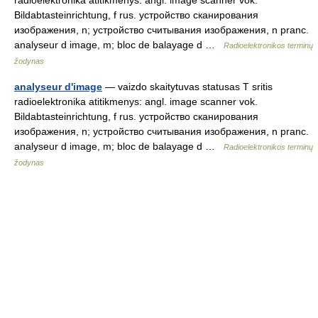
radioelektronika atitikmenys: angl. image scanner vok.
Bildabtasteinrichtung, f rus. устройство сканирования
изображения, n; устройство считывания изображения, n pranc.
analyseur d image, m; bloc de balayage d …
Radioelektronikos terminų
žodynas
analyseur d'image
— vaizdo skaitytuvas statusas T sritis
radioelektronika atitikmenys: angl. image scanner vok.
Bildabtasteinrichtung, f rus. устройство сканирования
изображения, n; устройство считывания изображения, n pranc.
analyseur d image, m; bloc de balayage d …
Radioelektronikos terminų
žodynas