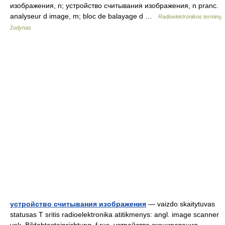
изображения, n; устройство считывания изображения, n pranc.
analyseur d image, m; bloc de balayage d …
Radioelektronikos terminų
žodynas
устройство считывания изображения
— vaizdo skaitytuvas
statusas T sritis radioelektronika atitikmenys: angl. image scanner