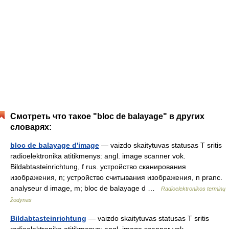
Смотреть что такое "bloc de balayage" в других
словарях:
bloc de balayage d'image
— vaizdo skaitytuvas statusas T sritis
radioelektronika atitikmenys: angl. image scanner vok.
Bildabtasteinrichtung, f rus. устройство сканирования
изображения, n; устройство считывания изображения, n pranc.
analyseur d image, m; bloc de balayage d …
Radioelektronikos terminų
žodynas
Bildabtasteinrichtung
— vaizdo skaitytuvas statusas T sritis