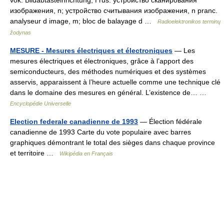
vok. Bildabtasteinrichtung, f rus. устройство сканирования
изображения, n; устройство считывания изображения, n pranc.
analyseur d image, m; bloc de balayage d …
Radioelektronikos terminų
žodynas
MESURE - Mesures électriques et électroniques
— Les
mesures électriques et électroniques, grâce à l’apport des
semiconducteurs, des méthodes numériques et des systèmes
asservis, apparaissent à l’heure actuelle comme une technique clé
dans le domaine des mesures en général. L’existence de… …
Encyclopédie Universelle
Election federale canadienne de 1993
— Élection fédérale
canadienne de 1993 Carte du vote populaire avec barres
graphiques démontrant le total des sièges dans chaque province
et territoire …
Wikipédia en Français